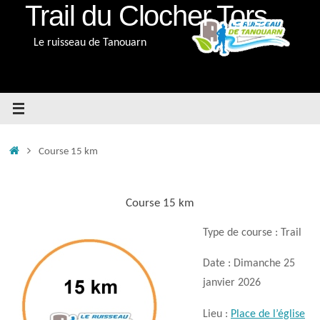
Trail du Clocher Tors
Passer
au
Le ruisseau de Tanouarn
contenu
Accueil
Course 15 km
Course 15 km
Type de course : Trail
Date : Dimanche 25
janvier 2026
Lieu :
Place de l’église