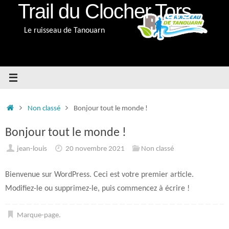
Trail du Clocher Tors
Passer
au
Le ruisseau de Tanouarn
contenu
Accueil
Non classé
Bonjour tout le monde !
Bonjour tout le monde !
jean-louis
20 novembre 2021
Non classé
Bienvenue sur WordPress. Ceci est votre premier article.
Modifiez-le ou supprimez-le, puis commencez à écrire !
Marque-page
.